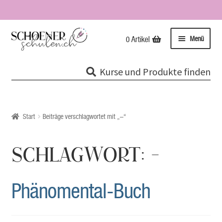
Zur
Zum
Menü
0 Artikel
Navigation
Inhalt
springen
springen
Kurse
Kurse und Produkte finden
Unterme
Tipps & Infos
öffnen
Impressionen
Start
Beiträge verschlagwortet mit „–“
Über uns / Impressum
SCHLAGWORT:
–
Unsere Stempel
Phänomental-Buch
Evolutionspädagogik®
Online-Shop