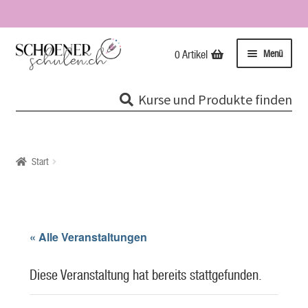
Zur
Zum
Menü
0 Artikel
Navigation
Inhalt
springen
springen
Kurse
Kurse und Produkte finden
Unterme
Tipps & Infos
öffnen
Impressionen
Start
Über uns / Impressum
Unsere Stempel
« Alle Veranstaltungen
Evolutionspädagogik®
Diese Veranstaltung hat bereits stattgefunden.
Online-Shop