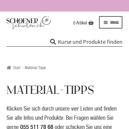
Zur
Zum
Menü
0 Artikel
Navigation
Inhalt
springen
springen
Kurse
Kurse und Produkte finden
Unterme
Tipps & Infos
öffnen
Glossar
Start
Material-Tipps
Material-Tipps
MATERIAL-TIPPS
Ideen-Archiv
Klicken Sie sich durch unsere vier Listen und finden
Sie alle Infos und Produkte. Bei Fragen wählen Sie
Downloads
gerne
055 511 78 68
oder schicken Sie uns eine