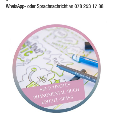
Impressionen
WhatsApp- oder Sprachnachricht
an
078 253 17 88
.
Über uns / Impressum
Unsere Stempel
Evolutionspädagogik®
Online-Shop