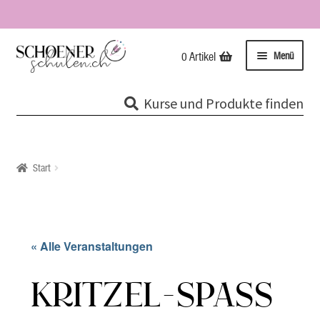
Zur
Zum
Menü
0 Artikel
Navigation
Inhalt
springen
springen
Kurse
Kurse und Produkte finden
Unterme
Tipps & Infos
öffnen
Impressionen
Start
Über uns / Impressum
Unsere Stempel
« Alle Veranstaltungen
Evolutionspädagogik®
KRITZEL-SPASS
Online-Shop