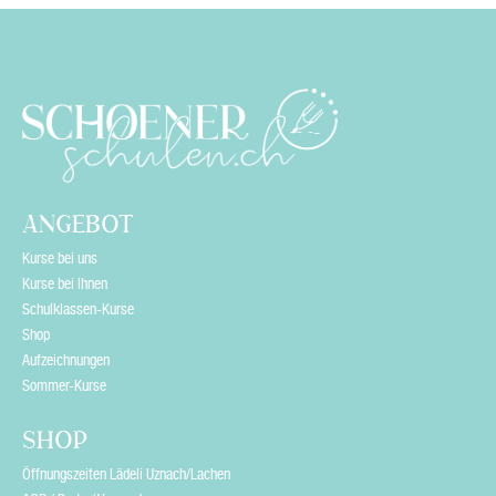
s
f
i
e
l
d
e
ANGEBOT
m
Kurse bei uns
p
Kurse bei Ihnen
Schulklassen-Kurse
t
Shop
y
Aufzeichnungen
Sommer-Kurse
.
SHOP
Öffnungszeiten Lädeli Uznach/Lachen