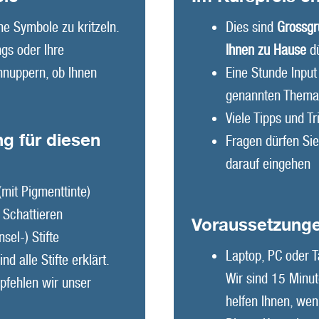
he Symbole zu kritzeln.
Dies sind
Grossgr
gs oder Ihre
Ihnen zu Hause
d
hnuppern, ob Ihnen
Eine Stunde Inpu
genannten Them
Viele Tipps und Tr
g für diesen
Fragen dürfen Sie
darauf eingehen
(mit Pigmenttinte)
 Schattieren
Voraussetzung
sel-) Stifte
Laptop, PC oder T
ind alle Stifte erklärt.
Wir sind 15 Minu
pfehlen wir unser
helfen Ihnen, we