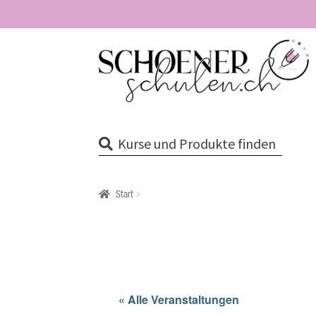
Zur
Zum
Navigation
Inhalt
springen
springen
Kurse und Produkte finden
Start
« Alle Veranstaltungen