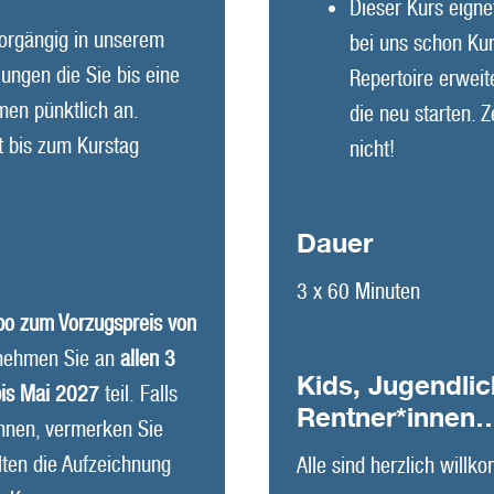
Dieser Kurs eignet
orgängig in unserem
bei uns schon Ku
lungen die Sie bis eine
Repertoire erweit
en pünktlich an.
die neu starten. 
t bis zum Kurstag
nicht!
Dauer
3 x 60 Minuten
bo zum Vorzugspreis von
 nehmen Sie an
allen 3
Kids, Jugendli
bis Mai 2027
teil. Falls
Rentner*innen
önnen, vermerken Sie
lten die Aufzeichnung
Alle sind herzlich will