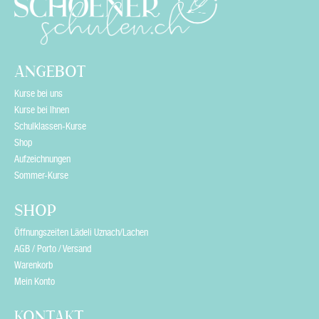
l
d
e
ANGEBOT
m
Kurse bei uns
p
Kurse bei Ihnen
Schulklassen-Kurse
t
Shop
y
Aufzeichnungen
Sommer-Kurse
.
SHOP
Öffnungszeiten Lädeli Uznach/Lachen
AGB / Porto / Versand
Warenkorb
Mein Konto
KONTAKT