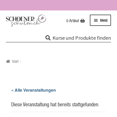
Zur
Zum
Menü
0 Artikel
Navigation
Inhalt
springen
springen
Kurse
Kurse und Produkte finden
Unterme
Tipps & Infos
öffnen
Impressionen
Start
Über uns / Impressum
Unsere Stempel
« Alle Veranstaltungen
Evolutionspädagogik®
Diese Veranstaltung hat bereits stattgefunden.
Online-Shop