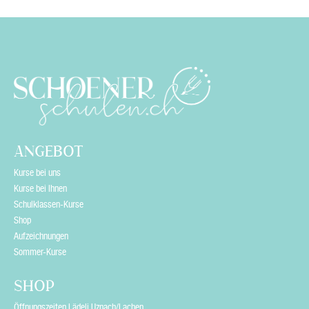
s
f
i
e
l
d
e
ANGEBOT
m
Kurse bei uns
p
Kurse bei Ihnen
Schulklassen-Kurse
t
Shop
y
Aufzeichnungen
Sommer-Kurse
.
SHOP
Öffnungszeiten Lädeli Uznach/Lachen