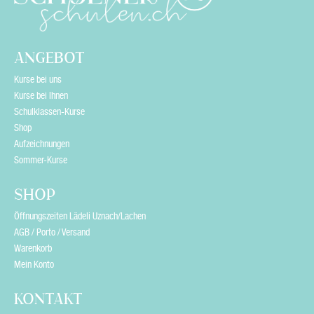
l
d
e
ANGEBOT
m
Kurse bei uns
p
Kurse bei Ihnen
Schulklassen-Kurse
t
Shop
y
Aufzeichnungen
Sommer-Kurse
.
SHOP
Öffnungszeiten Lädeli Uznach/Lachen
AGB / Porto / Versand
Warenkorb
Mein Konto
KONTAKT