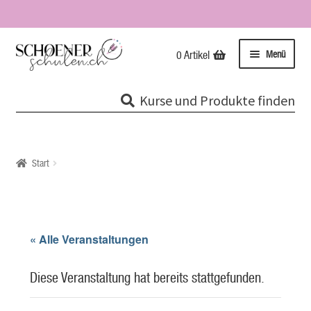
Zur
Zum
Menü
0 Artikel
Navigation
Inhalt
springen
springen
Kurse
Kurse und Produkte finden
Unterme
Tipps & Infos
öffnen
Impressionen
Start
Über uns / Impressum
Unsere Stempel
« Alle Veranstaltungen
Evolutionspädagogik®
Diese Veranstaltung hat bereits stattgefunden.
Online-Shop