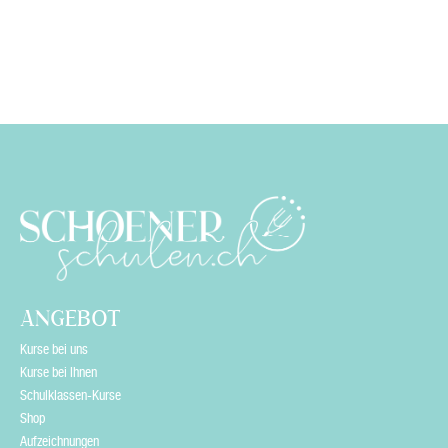
t
h
i
s
f
i
e
l
d
e
ANGEBOT
m
Kurse bei uns
p
Kurse bei Ihnen
Schulklassen-Kurse
t
Shop
y
Aufzeichnungen