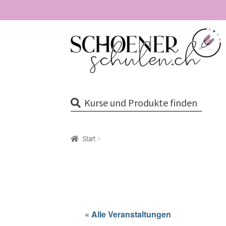
Zur
Zum
Navigation
Inhalt
springen
springen
Kurse und Produkte finden
Start
« Alle Veranstaltungen