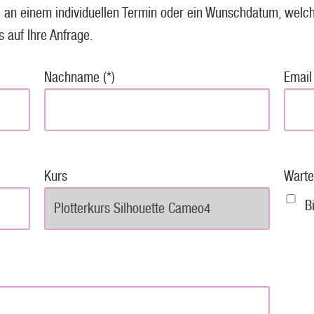
 an einem individuellen Termin oder ein Wunschdatum, welch
s auf Ihre Anfrage.
Nachname (*)
Email 
Kurs
Warte
B
P
l