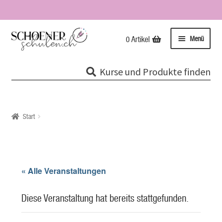
Zur
Zum
Menü
0 Artikel
Navigation
Inhalt
springen
springen
Kurse
Kurse und Produkte finden
Unterme
Tipps & Infos
öffnen
Impressionen
Start
Über uns / Impressum
Unsere Stempel
« Alle Veranstaltungen
Evolutionspädagogik®
Diese Veranstaltung hat bereits stattgefunden.
Online-Shop