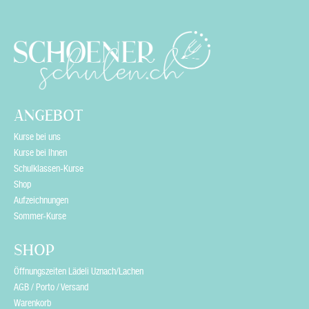
i
e
l
d
e
ANGEBOT
m
Kurse bei uns
p
Kurse bei Ihnen
Schulklassen-Kurse
t
Shop
y
Aufzeichnungen
Sommer-Kurse
.
SHOP
Öffnungszeiten Lädeli Uznach/Lachen
AGB / Porto / Versand
Warenkorb