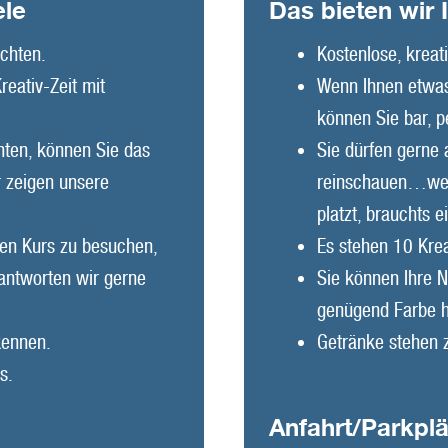
ele
Das bieten wir 
öchten.
Kostenlose, kreat
reativ-Zeit mit
Wenn Ihnen etwas 
können Sie bar, 
hten, können Sie das
Sie dürfen gerne
r zeigen unsere
reinschauen…wen
platzt, brauchts 
inen Kurs zu besuchen,
Es stehen 10 Krea
eantworten wir gerne
Sie können Ihre N
genügend Farbe ha
kennen.
Getränke stehen 
s.
Anfahrt/Parkpl