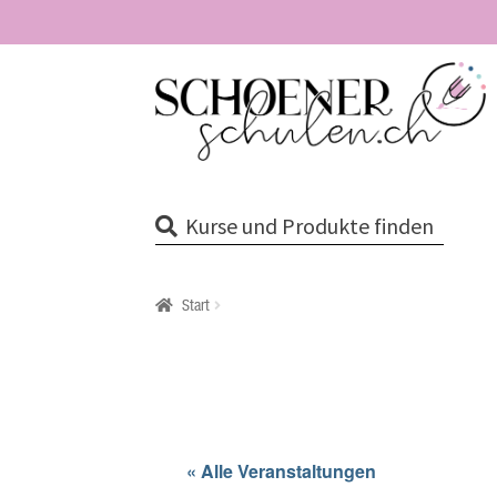
Zur
Zum
Navigation
Inhalt
springen
springen
Kurse und Produkte finden
Start
« Alle Veranstaltungen