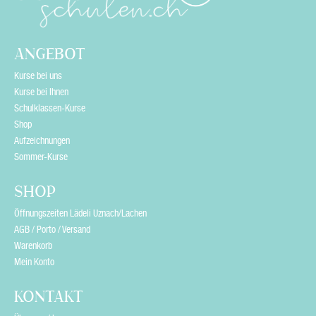
l
d
e
ANGEBOT
m
Kurse bei uns
p
Kurse bei Ihnen
Schulklassen-Kurse
t
Shop
y
Aufzeichnungen
Sommer-Kurse
.
SHOP
Öffnungszeiten Lädeli Uznach/Lachen
AGB / Porto / Versand
Warenkorb
Mein Konto
KONTAKT