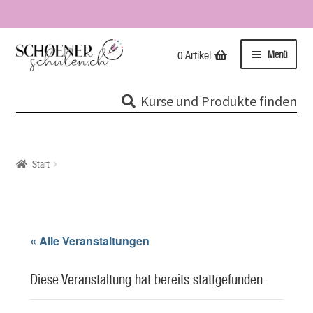
Zur
Zum
Menü
0 Artikel
Navigation
Inhalt
springen
springen
Kurse
Kurse und Produkte finden
Unterme
Tipps & Infos
öffnen
Impressionen
Start
Über uns / Impressum
Unsere Stempel
« Alle Veranstaltungen
Evolutionspädagogik®
Diese Veranstaltung hat bereits stattgefunden.
Online-Shop