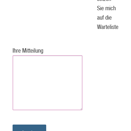
Sie mich
auf die
Warteliste
Ihre Mitteilung
P
l
e
a
s
e
l
e
a