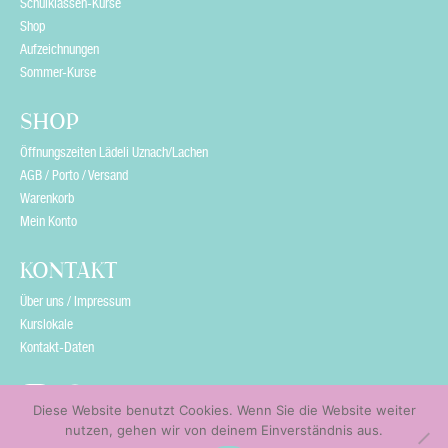
Schulklassen-Kurse
t
Shop
y
Aufzeichnungen
Sommer-Kurse
.
SHOP
Öffnungszeiten Lädeli Uznach/Lachen
AGB / Porto / Versand
Warenkorb
Mein Konto
KONTAKT
Über uns / Impressum
Kurslokale
Kontakt-Daten
Diese Website benutzt Cookies. Wenn Sie die Website weiter
nutzen, gehen wir von deinem Einverständnis aus.