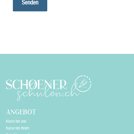
v
e
t
h
i
s
f
i
e
l
d
e
ANGEBOT
m
Kurse bei uns
p
Kurse bei Ihnen