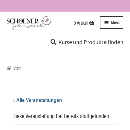
Zur
Zum
Menü
0 Artikel
Navigation
Inhalt
springen
springen
Kurse
Kurse und Produkte finden
Unterme
Tipps & Infos
öffnen
Impressionen
Start
Über uns / Impressum
Unsere Stempel
« Alle Veranstaltungen
Evolutionspädagogik®
Diese Veranstaltung hat bereits stattgefunden.
Online-Shop