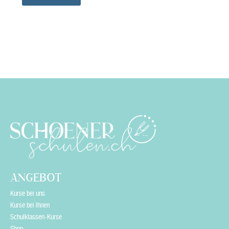
e
t
h
i
s
f
i
e
l
d
e
ANGEBOT
m
Kurse bei uns
p
Kurse bei Ihnen
Schulklassen-Kurse
t
Shop