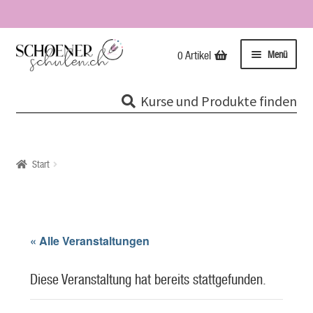
Zur
Zum
Menü
0 Artikel
Navigation
Inhalt
springen
springen
Kurse
Kurse und Produkte finden
Unterme
Tipps & Infos
öffnen
Impressionen
Start
Über uns / Impressum
Unsere Stempel
« Alle Veranstaltungen
Evolutionspädagogik®
Diese Veranstaltung hat bereits stattgefunden.
Online-Shop