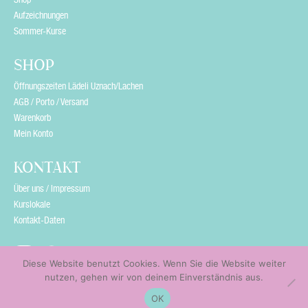
y
Aufzeichnungen
Sommer-Kurse
.
SHOP
Öffnungszeiten Lädeli Uznach/Lachen
AGB / Porto / Versand
Warenkorb
Mein Konto
KONTAKT
Über uns / Impressum
Kurslokale
Kontakt-Daten
Diese Website benutzt Cookies. Wenn Sie die Website weiter
nutzen, gehen wir von deinem Einverständnis aus.
OK