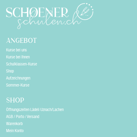
e
l
d
e
ANGEBOT
m
Kurse bei uns
p
Kurse bei Ihnen
Schulklassen-Kurse
t
Shop
y
Aufzeichnungen
Sommer-Kurse
.
SHOP
Öffnungszeiten Lädeli Uznach/Lachen
AGB / Porto / Versand
Warenkorb
Mein Konto