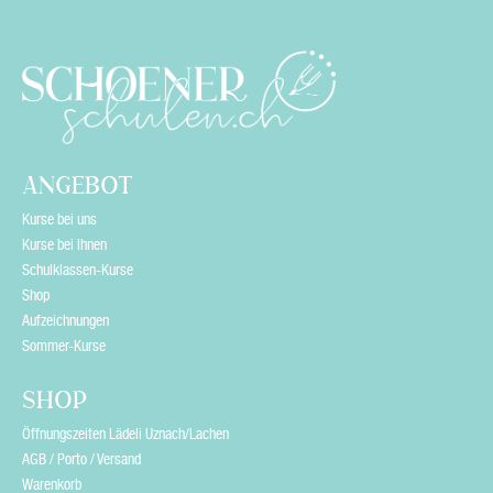
i
e
l
d
e
ANGEBOT
m
Kurse bei uns
p
Kurse bei Ihnen
Schulklassen-Kurse
t
Shop
y
Aufzeichnungen
Sommer-Kurse
.
SHOP
Öffnungszeiten Lädeli Uznach/Lachen
AGB / Porto / Versand
Warenkorb