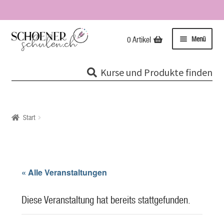
Zur
Zum
Menü
0 Artikel
Navigation
Inhalt
springen
springen
Kurse
Kurse und Produkte finden
Unterme
Tipps & Infos
öffnen
Impressionen
Start
Über uns / Impressum
Unsere Stempel
« Alle Veranstaltungen
Evolutionspädagogik®
Diese Veranstaltung hat bereits stattgefunden.
Online-Shop