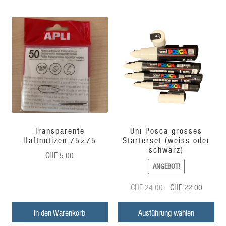
Transparente
Uni Posca grosses
Haftnotizen 75×75
Starterset (weiss oder
schwarz)
CHF
5.00
ANGEBOT!
Ursprünglicher
Aktuelle
CHF
24.00
CHF
22.00
Preis
Preis
war:
ist:
In den Warenkorb
Ausführung wählen
CHF
CHF