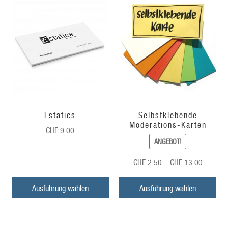
Estatics
Selbstklebende
Moderations-Karten
CHF
9.00
ANGEBOT!
Preisspa
CHF
2.50
–
CHF
13.00
CHF
2.50
Ausführung wählen
Ausführung wählen
bis
CHF
13.00