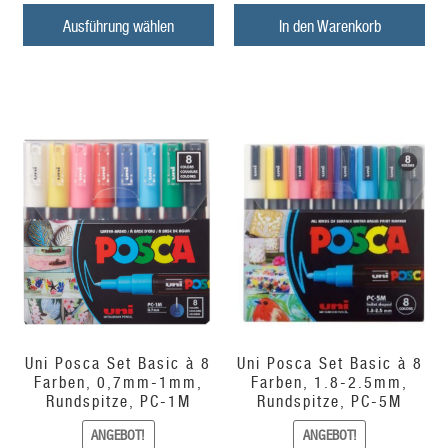
war:
ist:
Ausführung wählen
In den Warenkorb
CHF
CHF
17.00
16.00.
Uni Posca Set Basic à 8
Uni Posca Set Basic à 8
Farben, 0,7mm-1mm,
Farben, 1.8-2.5mm,
Rundspitze, PC-1M
Rundspitze, PC-5M
ANGEBOT!
ANGEBOT!