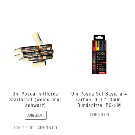
24.00
22.00.
Uni Posca mittleres
Uni Posca Set Basic à 4
Starterset (weiss oder
Farben, 0.9-1.3mm,
schwarz)
Rundspitze, PC-3M
CHF
20.00
ANGEBOT!
Ursprünglicher
Aktueller
CHF
17.00
CHF
16.00
Preis
Preis