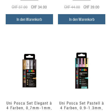
Ursprünglicher
Aktueller
Ursprünglicher
Aktuelle
CHF
37.00
CHF
34.00
CHF
44.00
CHF
39.00
Preis
Preis
Preis
Preis
war:
ist:
war:
ist:
In den Warenkorb
In den Warenkorb
CHF
CHF
CHF
CHF
37.00
34.00.
44.00
39.00.
Uni Posca Set Elegant à
Uni Posca Set Pastell à
4 Farben, 0,7mm-1mm,
4 Farben, 0.9-1.3mm,