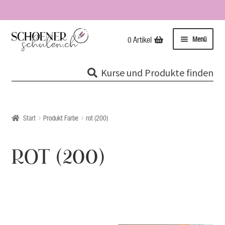
Zur
Zum
Menü
0 Artikel
Navigation
Inhalt
springen
springen
Kurse
Kurse und Produkte finden
Unterme
Tipps & Infos
öffnen
Impressionen
Start
Produkt Farbe
rot (200)
Über uns / Impressum
ROT (200)
Unsere Stempel
Evolutionspädagogik®
Online-Shop