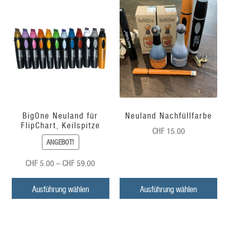
BigOne Neuland für
Neuland Nachfüllfarbe
FlipChart, Keilspitze
CHF
15.00
ANGEBOT!
Preisspanne:
CHF
5.00
–
CHF
59.00
CHF
5.00
Ausführung wählen
Ausführung wählen
bis
CHF
59.00