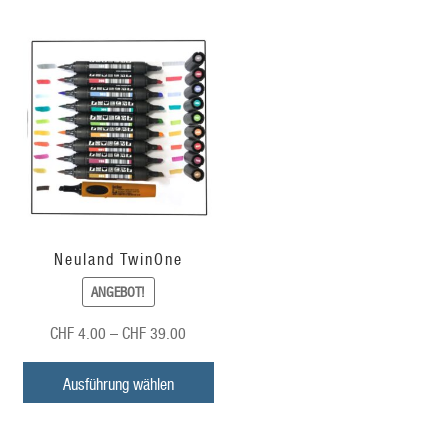
Neuland TwinOne
ANGEBOT!
Preisspanne:
CHF
4.00
–
CHF
39.00
CHF
4.00
Ausführung wählen
bis
CHF