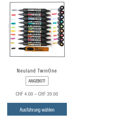
Neuland TwinOne
ANGEBOT!
Preisspanne:
CHF
4.00
–
CHF
39.00
CHF
4.00
Ausführung wählen
bis
CHF
39.00