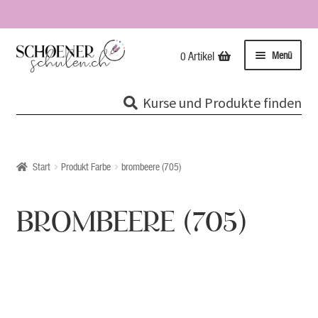
Zur
Zum
Menü
0 Artikel
Navigation
Inhalt
springen
springen
Kurse
Kurse und Produkte finden
Unterme
Tipps & Infos
öffnen
Impressionen
Start
Produkt Farbe
brombeere (705)
Über uns / Impressum
BROMBEERE (705)
Unsere Stempel
Evolutionspädagogik®
Online-Shop