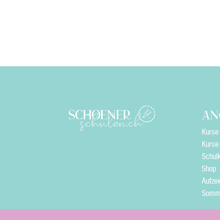
CHF
26.00
AN
Kurse 
Kurse 
Schul
Shop
Aufze
Somm