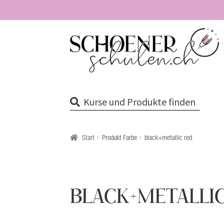
Zur
Zum
Navigation
Inhalt
springen
springen
Kurse und Produkte finden
Start
Produkt Farbe
black+metallic red
BLACK+METALLI