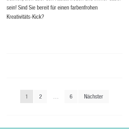
sein! Sind Sie bereit für einen farbenfrohen
Kreativitäts-Kick?
SEITENNUMMERIERUNG
1
2
…
6
Nächster
DER
BEITRÄGE