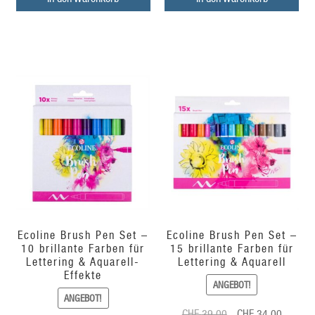
CHF
CHF
29.00
24.00.
Ecoline Brush Pen Set –
Ecoline Brush Pen Set –
10 brillante Farben für
15 brillante Farben für
Lettering & Aquarell-
Lettering & Aquarell
Effekte
ANGEBOT!
ANGEBOT!
Ursprünglicher
Aktuelle
CHF
39.00
CHF
34.00