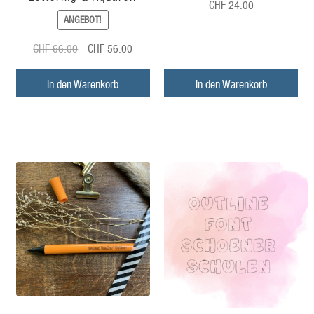
CHF
24.00
ANGEBOT!
Ursprünglicher
Aktueller
CHF
66.00
CHF
56.00
Preis
Preis
war:
ist:
In den Warenkorb
In den Warenkorb
CHF
CHF
66.00
56.00.