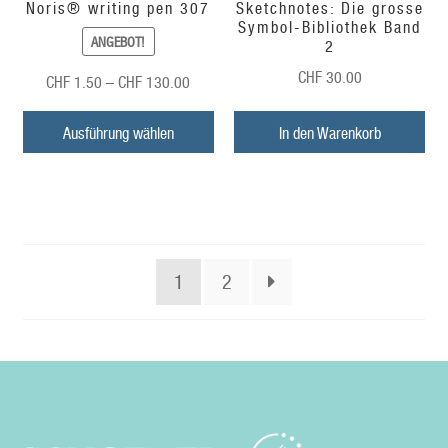
Noris® writing pen 307
Sketchnotes: Die grosse
Symbol-Bibliothek Band
ANGEBOT!
2
CHF
30.00
Preisspanne:
CHF
1.50
–
CHF
130.00
CHF
1.50
Ausführung wählen
In den Warenkorb
bis
CHF
130.00
1
2