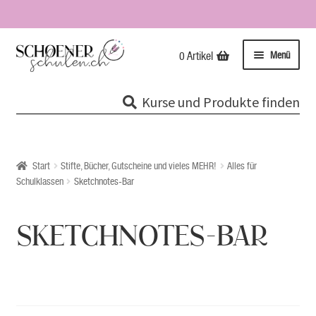
Zur
Zum
Menü
0 Artikel
Navigation
Inhalt
springen
springen
Kurse
Kurse und Produkte finden
Unterme
Tipps & Infos
öffnen
Impressionen
Start
Stifte, Bücher, Gutscheine und vieles MEHR!
Alles für
Schulklassen
Sketchnotes-Bar
Über uns / Impressum
SKETCHNOTES-BAR
Unsere Stempel
Evolutionspädagogik®
Online-Shop