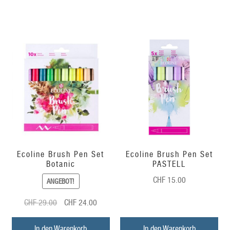
Ecoline Brush Pen Set
Ecoline Brush Pen Set
Botanic
PASTELL
CHF
15.00
ANGEBOT!
Ursprünglicher
Aktueller
CHF
29.00
CHF
24.00
Preis
Preis
war:
ist:
In den Warenkorb
In den Warenkorb