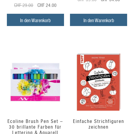
Ursprünglicher
Aktueller
CHF
29.00
CHF
24.00
Preis
Preis
Preis
Preis
war:
ist:
war:
ist:
In den Warenkorb
In den Warenkorb
CHF
CHF
CHF
CHF
39.00
34.00.
29.00
24.00.
Ecoline Brush Pen Set –
Einfache Strichfiguren
30 brillante Farben für
zeichnen
Lettering & Aquarell